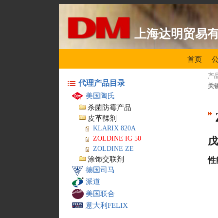
上海达明贸易
首页
产
代理产品目录
关
美国陶氏
杀菌防霉产品
皮革鞣剂
KLARIX 820A
ZOLDINE IG 50
ZOLDINE ZE
涂饰交联剂
性
德国司马
派道
美国联合
意大利FELIX