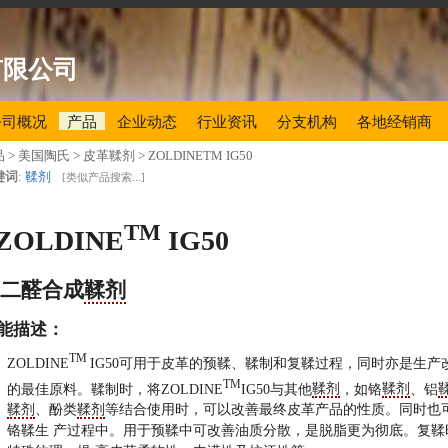
有限公司
公司概况
产品
企业动态
行业资讯
分支机构
各地经销商
品
> 美国陶氏 > 皮革鞣剂 >
ZOLDINETM IG50
键词
:
鞣剂
[
类似产品搜索...
]
TM
ZOLDINE
IG50
戊二醛合成
鞣剂
能描述：
TM
ZOLDINE
IG50可用于皮革的预鞣、鞣制和复鞣过程，同时亦是生产
TM
的最佳原料。鞣制时，将ZOLDINE
IG50与其他
鞣剂
，如铬
鞣剂
、铝
鞣剂
、酚类
鞣剂
等结合使用时，可以改善最终皮革产品的性质。同时也
铬鞣生 产过程中。用于预鞣中可改善油质分散，是脱脂更为彻底。复鞣