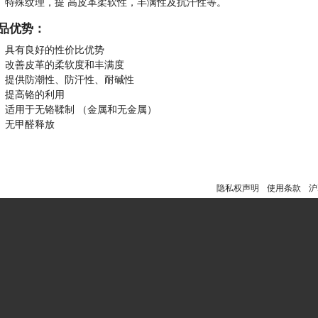
特殊纹理，提 高皮革柔软性，丰满性及抗汗性等。
品优势：
具有良好的性价比优势
改善皮革的柔软度和丰满度
提供防潮性、防汗性、耐碱性
提高铬的利用
适用于无铬鞣制 （金属和无金属）
无甲醛释放
隐私权声明
使用条款
沪