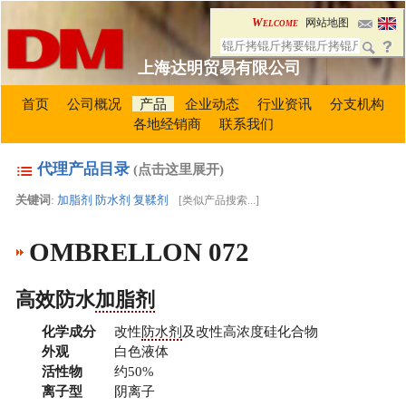
Welcome
网站地图
上海达明贸易有限公司
首页
公司概况
产品
企业动态
行业资讯
分支机构
各地经销商
联系我们
代理产品目录
(点击这里展开)
关键词
:
加脂剂
防水剂
复鞣剂
[
类似产品搜索...
]
OMBRELLON 072
高效防水
加脂剂
化学成分
改性
防水剂
及改性高浓度硅化合物
外观
白色液体
活性物
约50%
离子型
阴离子