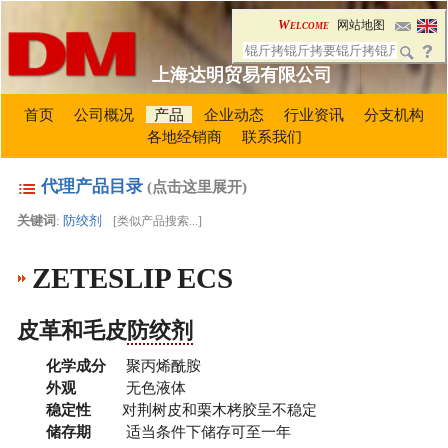
Welcome
网站地图
上海达明贸易有限公司
首页
公司概况
产品
企业动态
行业资讯
分支机构
各地经销商
联系我们
代理产品目录
(点击这里展开)
关键词
:
防绞剂
[
类似产品搜索...
]
ZETESLIP ECS
皮革和毛皮
防绞剂
化学成分
聚丙烯酰胺
外观
无色液体
稳定性
对荆树皮和栗木栲胶呈不稳定
储存期
适当条件下储存可至一年