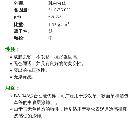
外观:
乳白液体
含固量:
34.0-36.0%
pH:
6.5-7.5
3
比重:
1.03 g/cm
离子性:
阴
粒径:
中
性质：
● 成膜柔软，不发粘，抗张强度高。
● 无色通透，并具有良好的耐黄变性。
● 突出的抗压烫性。
● 无厚涂感。
用途：
⟡ BA-948综合性能优异，可广泛用于沙发革、软面革和箱包
革等的中底层涂饰。 。
⟡ 由于其无色通透的特性，特别适用于要求表观通透感和真
皮感强的涂饰。