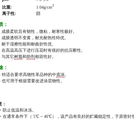
3
比重:
1.04g/cm
离子性:
阴
质：
● 成膜柔软且有韧性，微粘，耐寒性极好。
● 成膜透明不变黄，耐光耐热性特优。
● 耐干湿擦性能和耐曲折性优。
● 在高温高压下进行压花时有很好的抗压断性。
● 与其它
树脂
和
助剂
相容性好。
途：
⟡ 特适合要求高物性革品种的中
底涂
。
⟡ 也可用于根据需要改进涂层物性。
意：
✦ 防止低温和冰冻。
✦ 在通常条件下（ 5℃ ~ 40℃），该产品有良好的贮藏稳定性，于原