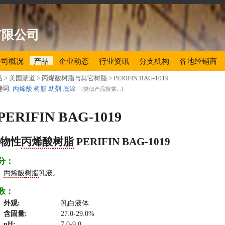
有限公司
公司概况
产品
企业动态
行业资讯
分支机构
各地经销商
品
> 美国派道 > 丙烯酸树脂与其它树脂 >
PERIFIN BAG-1019
键词
:
丙烯酸
树脂
助剂
底涂
[
类似产品搜索...
]
PERIFIN BAG-1019
高物性
丙烯酸
树脂
PERIFIN BAG-1019
分：
丙烯酸
树脂
乳液。
数：
外观:
乳白液体
含固量:
27.0-29.0%
pH:
7.0-9.0