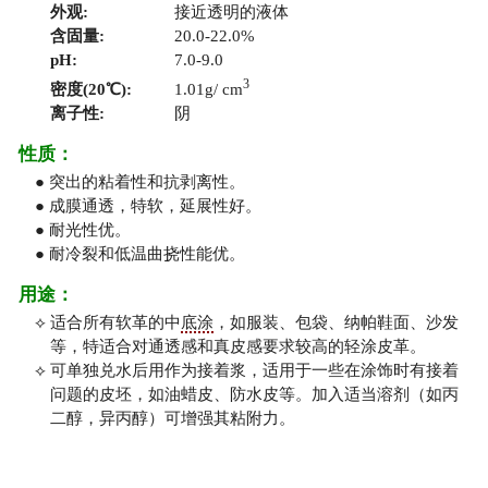
外观:
接近透明的液体
含固量:
20.0-22.0%
pH:
7.0-9.0
3
密度(20℃):
1.01g/ cm
离子性:
阴
性质：
● 突出的粘着性和抗剥离性。
● 成膜通透，特软，延展性好。
● 耐光性优。
● 耐冷裂和低温曲挠性能优。
用途：
⟡ 适合所有软革的中
底涂
，如服装、包袋、纳帕鞋面、沙发
等，特适合对通透感和真皮感要求较高的轻涂皮革。
⟡ 可单独兑水后用作为接着浆，适用于一些在涂饰时有接着
问题的皮坯，如油蜡皮、防水皮等。加入适当溶剂（如丙
二醇，异丙醇）可增强其粘附力。