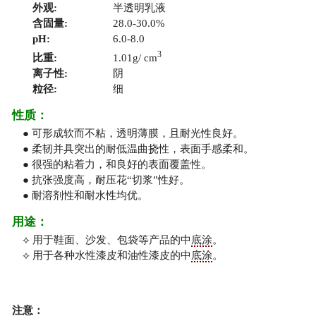
外观:
半透明乳液
含固量:
28.0-30.0%
pH:
6.0-8.0
3
比重:
1.01g/ cm
离子性:
阴
粒径:
细
性质：
● 可形成软而不粘，透明薄膜，且耐光性良好。
● 柔韧并具突出的耐低温曲挠性，表面手感柔和。
● 很强的粘着力，和良好的表面覆盖性。
● 抗张强度高，耐压花“切浆”性好。
● 耐溶剂性和耐水性均优。
用途：
⟡ 用于鞋面、沙发、包袋等产品的中
底涂
。
⟡ 用于各种水性漆皮和油性漆皮的中
底涂
。
注意：