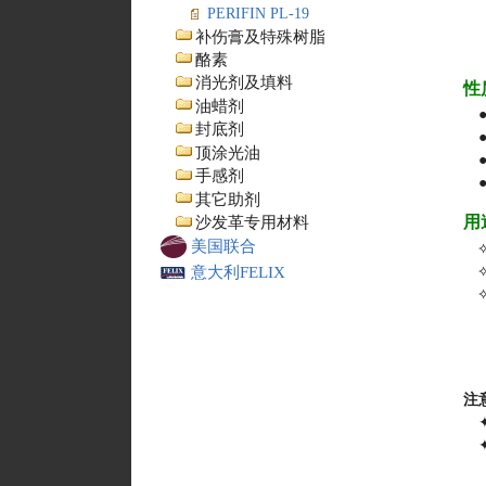
PERIFIN PL-19
补伤膏及特殊树脂
酪素
消光剂及填料
性
油蜡剂
封底剂
顶涂光油
手感剂
其它助剂
用
沙发革专用材料
美国联合
意大利FELIX
注