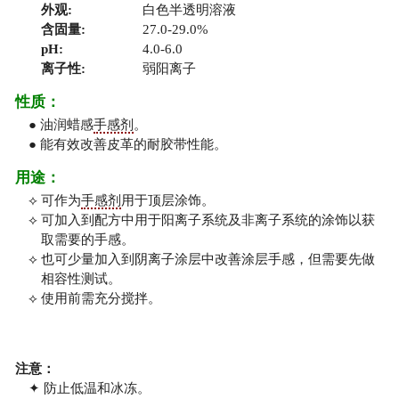
外观:
白色半透明溶液
含固量:
27.0-29.0%
pH:
4.0-6.0
离子性:
弱阳离子
性质：
● 油润蜡感
手感剂
。
● 能有效改善皮革的耐胶带性能。
用途：
⟡ 可作为
手感剂
用于顶层涂饰。
⟡ 可加入到配方中用于阳离子系统及非离子系统的涂饰以获
取需要的手感。
⟡ 也可少量加入到阴离子涂层中改善涂层手感，但需要先做
相容性测试。
⟡ 使用前需充分搅拌。
注意：
✦ 防止低温和冰冻。