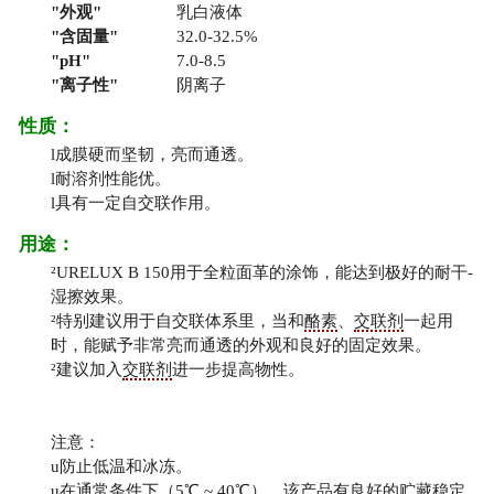
外观
乳白液体
含固量
32.0-32.5%
pH
7.0-8.5
离子性
阴离子
性质：
l
成膜硬而坚韧，亮而通透。
l
耐溶剂性能优。
l
具有一定自交联作用。
用途：
²
URELUX B 150用于全粒面革的涂饰，能达到极好的耐干-
湿擦效果。
²
特别建议用于自交联体系里，当和
酪素
、
交联剂
一起用
时，能赋予非常亮而通透的外观和良好的固定效果。
²
建议加入
交联剂
进一步提高物性。
注意：
u
防止低温和冰冻。
u
在通常条件下（5℃ ~ 40℃），该产品有良好的贮藏稳定