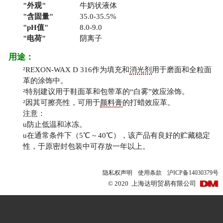
外观
牛奶状液体
含固量
35.0-35.5%
pH值
8.0-9.0
电荷
阴离子
用途：
²
REXON-WAX D 316作为填充和
消光剂
用于磨面和全粒面
革的涂饰中。
²
特别建议用于鞋面革和包带革的“白雾”效应涂饰。
²
因其可擦亮性，可用于
颜料膏
的打蜡效应革。
注意：
u
防止低温和冰冻。
u
在通常条件下（5℃ ~ 40℃），该产品有良好的贮藏稳定
性，于原密封包装中可存放一年以上。
隐私权声明
使用条款
沪ICP备14030379号
©
2020
上海达明贸易有限公司