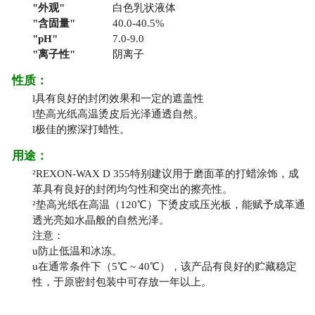
外观
白色乳状液体
含固量
40.0-40.5%
pH
7.0-9.0
离子性
阴离子
性质：
l
具有良好的封闭效果和一定的遮盖性
l
垫高光纸高温烫皮后光泽通透自然。
l
极佳的擦深打蜡性。
用途：
²
REXON-WAX D 355特别建议用于磨面革的打蜡涂饰，成
革具有良好的封闭均匀性和突出的擦亮性。
²
垫高光纸在高温（120℃）下烫皮或压光板，能赋予成革通
透光亮如水晶般的自然光泽。
注意：
u
防止低温和冰冻。
u
在通常条件下（5℃ ~ 40℃），该产品有良好的贮藏稳定
性，于原密封包装中可存放一年以上。