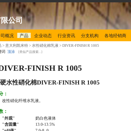
有限公司
公司概况
产品
企业动态
行业资讯
分支机构
各地经销商
品
> 意大利凯米特 > 水性硝化棉乳液 >
DIVER-FINISH R 1005
键词
:
顶涂
[
类似产品搜索...
]
DIVER-FINISH R 1005
硬水性硝化棉DIVER-FINISH R 1005
分：
改性硝化纤维水乳液。
数：
外观
奶白色液体
含固量
13.0-13.5%
pH值
7.0-8..0