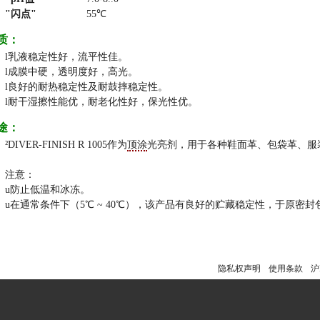
闪点
55℃
质：
l
乳液稳定性好，流平性佳。
l
成膜中硬，透明度好，高光。
l
良好的耐热稳定性及耐鼓摔稳定性。
l
耐干湿擦性能优，耐老化性好，保光性优。
途：
²
DIVER-FINISH R 1005作为
顶涂
光亮剂，用于各种鞋面革、包袋革、服
注意：
u
防止低温和冰冻。
u
在通常条件下（5℃ ~ 40℃），该产品有良好的贮藏稳定性，于原密
隐私权声明
使用条款
沪