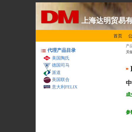
上海达明贸易
首页
产
代理产品目录
关
美国陶氏
德国司马
派道
美国联合
中
意大利FELIX
成
参