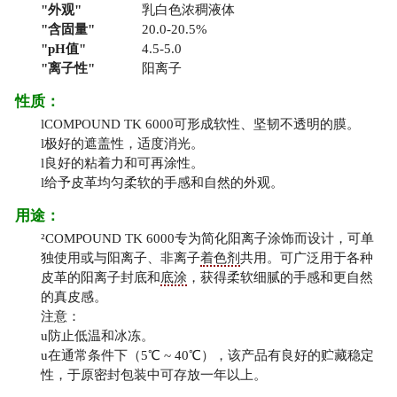
外观
乳白色浓稠液体
含固量
20.0-20.5%
pH值
4.5-5.0
离子性
阳离子
性质：
l
COMPOUND TK 6000可形成软性、坚韧不透明的膜。
l
极好的遮盖性，适度消光。
l
良好的粘着力和可再涂性。
l
给予皮革均匀柔软的手感和自然的外观。
用途：
²
COMPOUND TK 6000专为简化阳离子涂饰而设计，可单
独使用或与阳离子、非离子
着色剂
共用。可广泛用于各种
皮革的阳离子封底和
底涂
，获得柔软细腻的手感和更自然
的真皮感。
注意：
u
防止低温和冰冻。
u
在通常条件下（5℃ ~ 40℃），该产品有良好的贮藏稳定
性，于原密封包装中可存放一年以上。