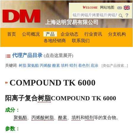
Welcome
网站地图
上海达明贸易有限公司
首页
公司概况
产品
企业动态
行业资讯
分支机构
各地经销商
联系我们
代理产品目录
(点击这里展开)
关键词
:
树脂
聚氨酯
丙烯酸
酪素
填料
蜡剂
着色剂
底涂
[
类似产品搜索...
]
COMPOUND TK 6000
阳离子复合
树脂
COMPOUND TK 6000
成分：
聚氨酯
、
丙烯酸
树脂
、
酪素
、
填料
和
蜡剂
等的复合物。
参数：