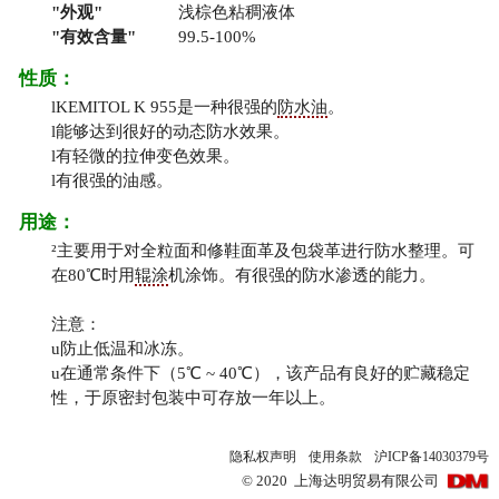
外观
浅棕色粘稠液体
有效含量
99.5-100%
性质：
l
KEMITOL K 955是一种很强的
防水油
。
l
能够达到很好的动态防水效果。
l
有轻微的拉伸变色效果。
l
有很强的油感。
用途：
²
主要用于对全粒面和修鞋面革及包袋革进行防水整理。可
在80℃时用
辊涂
机涂饰。有很强的防水渗透的能力。
注意：
u
防止低温和冰冻。
u
在通常条件下（5℃ ~ 40℃），该产品有良好的贮藏稳定
性，于原密封包装中可存放一年以上。
隐私权声明
使用条款
沪ICP备14030379号
©
2020
上海达明贸易有限公司