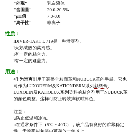
外观
乳白液体
含固量
20.0-20.5%
pH值
7.0-8.0
离子性
非离子
性质：
l
DIVER-TAKT L 719是一种滑爽剂。
l
天鹅绒般的柔滑感。
l
有一定的粘合力。
l
有一定的遮盖力。
用途：
²
作为滑爽剂用于调整全粒面革和NUBUCK革的手感。它也
可作为LUXODERM及KATIONDERM系列
颜料膏
、
LUXOLIN及KATIOLUX系列染料的粘合剂用于NUBUCK革
的颜色调整。这样可防止转鼓摔软时掉色。
注意：
u
防止低温和冰冻。
u
在通常条件下（5℃ ~ 40℃），该产品有良好的贮藏稳定
性，于原密封包装中可存放一年以上。