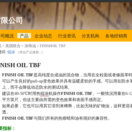
有限公司
公司概况
产品
企业动态
行业资讯
分支机构
各地经销商
品
> 美国联合 > 涂饰油 >
FINISHOIL TBF
键词
:
辊涂
[
类似产品搜索...
]
INISH OIL TBF
FINISH OIL TBF
是高纯度合成油的混合物，当用在全粒面或者修面革
可以产生良好的pull-up变色效果并具有温暖柔软的手感。可以用在防水
上，而不会降低动态防水的测试结果。
建议在40-50℃时用热
辊涂
机操作
FINISH OIL TBF
。一般情况用量在6-12
平方英尺，但这主要由所需的变色效果和表面手感而定。
如果必要，它也可以用其它溶剂来稀释，比如无味的矿物油，这样更容
透。
FINISH OIL TBF
与我们所有的热熔蜡和油有很好的兼容性。
要指标：