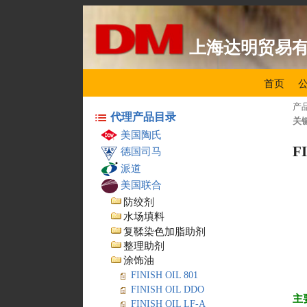
上海达明贸易
首页
产
代理产品目录
关
美国陶氏
F
德国司马
派道
美国联合
防绞剂
水场填料
复鞣染色加脂助剂
整理助剂
涂饰油
FINISH OIL 801
FINISH OIL DDO
主
FINISH OIL LF-A