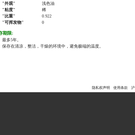
外观
浅色油
粘度
稀
比重
0.922
可挥发物
0
存期限:
最多5年。
保存在清凉，整洁，干燥的环境中，避免极端的温度。
隐私权声明
使用条款
沪