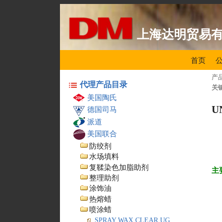
上海达明贸易
首页
产
代理产品目录
关
美国陶氏
U
德国司马
派道
美国联合
防绞剂
水场填料
复鞣染色加脂助剂
主
整理助剂
涂饰油
热熔蜡
喷涂蜡
SPRAY WAX CLEAR UG