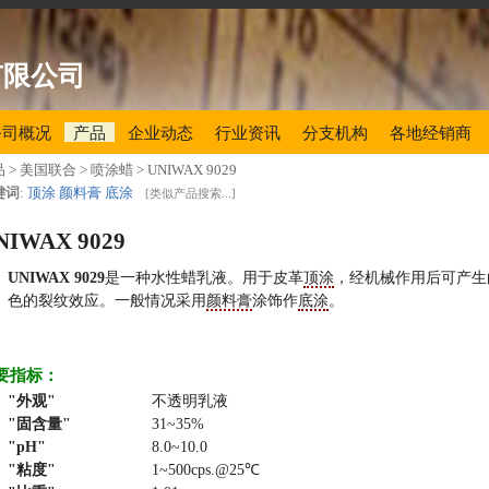
有限公司
公司概况
产品
企业动态
行业资讯
分支机构
各地经销商
品
> 美国联合 > 喷涂蜡 >
UNIWAX 9029
键词
:
顶涂
颜料膏
底涂
[
类似产品搜索...
]
NIWAX 9029
UNIWAX 9029
是一种水性蜡乳液。用于皮革
顶涂
，经机械作用后可产生
色的裂纹效应。一般情况采用
颜料膏
涂饰作
底涂
。
要指标：
外观
不透明乳液
固含量
31~35%
pH
8.0~10.0
粘度
1~500cps.@25℃