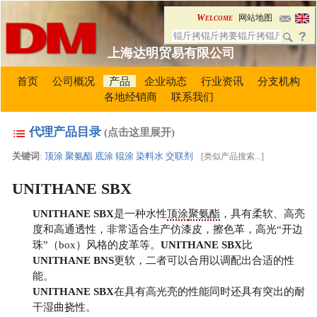
Welcome
网站地图
上海达明贸易有限公司
首页
公司概况
产品
企业动态
行业资讯
分支机构
各地经销商
联系我们
代理产品目录
(点击这里展开)
关键词
:
顶涂
聚氨酯
底涂
辊涂
染料水
交联剂
[
类似产品搜索...
]
UNITHANE SBX
UNITHANE SBX
是一种水性
顶涂
聚氨酯
，具有柔软、高亮
度和高通透性，非常适合生产仿漆皮，擦色革，高光“开边
珠”（box）风格的皮革等。
UNITHANE SBX
比
UNITHANE BNS
更软，二者可以合用以调配出合适的性
能。
UNITHANE SBX
在具有高光亮的性能同时还具有突出的耐
干湿曲挠性。