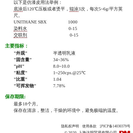
以下是仿漆皮用法举例：
底涂
后120℃压板或者烫平，
辊涂
3次，每次5~6g/平方英
尺。
UNITHANE SBX 1000
染料水
0-15
交联剂
0-15
主要指标：
外观
半透明乳液
固含量
34~36%
pH
8.0~10.0
粘度
1~250cps.@25℃
比重
1.04
可挥发物
7.78%
保存期限:
最多18个月。
保存在清凉，整洁，干燥的环境中，避免极端的温度。
隐私权声明
使用条款
沪ICP备14030379号
©
2020
上海达明贸易有限公司