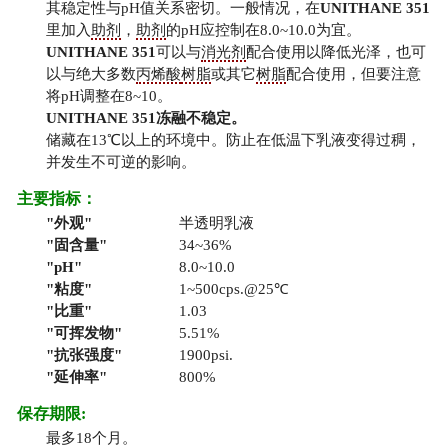
其稳定性与pH值关系密切。一般情况，在
UNITHANE 351
里加入
助剂
，
助剂
的pH应控制在8.0~10.0为宜。
UNITHANE 351
可以与
消光剂
配合使用以降低光泽，也可
以与绝大多数
丙烯酸
树脂
或其它
树脂
配合使用，但要注意
将pH调整在8~10。
UNITHANE 351
冻融不稳定。
储藏在13℃以上的环境中。防止在低温下乳液变得过稠，
并发生不可逆的影响。
主要指标：
外观
半透明乳液
固含量
34~36%
pH
8.0~10.0
粘度
1~500cps.@25℃
比重
1.03
可挥发物
5.51%
抗张强度
1900psi.
延伸率
800%
保存期限:
最多18个月。