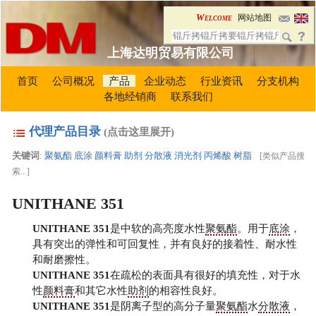
Welcome
网站地图
上海达明贸易有限公司
首页
公司概况
产品
企业动态
行业资讯
分支机构
各地经销商
联系我们
代理产品目录
(点击这里展开)
关键词
:
聚氨酯
底涂
颜料膏
助剂
分散液
消光剂
丙烯酸
树脂
[
类似产品搜
索...
]
UNITHANE 351
UNITHANE 351
是中软的高亮度水性
聚氨酯
。用于
底涂
，
具有突出的弹性和可回复性，并有良好的接着性、耐水性
和耐磨擦性。
UNITHANE 351
在疏松的表面具有很好的填充性，对于水
性
颜料膏
和其它水性
助剂
的相容性良好。
UNITHANE 351
是阴离子型的高分子量
聚氨酯
水
分散液
，