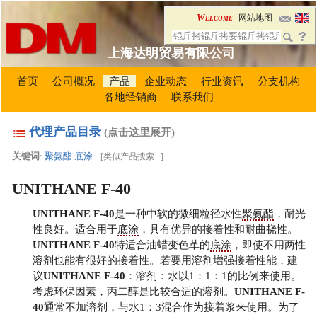
Welcome
网站地图
上海达明贸易有限公司
首页
公司概况
产品
企业动态
行业资讯
分支机构
各地经销商
联系我们
代理产品目录
(点击这里展开)
关键词
:
聚氨酯
底涂
[
类似产品搜索...
]
UNITHANE F-40
UNITHANE F-40
是一种中软的微细粒径水性
聚氨酯
，耐光
性良好。适合用于
底涂
，具有优异的接着性和耐曲挠性。
UNITHANE F-40
特适合油蜡变色革的
底涂
，即使不用两性
溶剂也能有很好的接着性。若要用溶剂增强接着性能，建
议
UNITHANE F-40
：溶剂：水以1：1：1的比例来使用。
考虑环保因素，丙二醇是比较合适的溶剂。
UNITHANE F-
40
通常不加溶剂，与水1：3混合作为接着浆来使用。为了