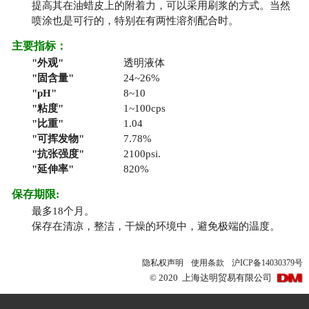
提高其在油蜡皮上的附着力，可以采用刷浆的方式。当然
喷涂也是可行的，特别在有两性溶剂配合时。
主要指标：
外观
透明液体
固含量
24~26%
pH
8~10
粘度
1~100cps
比重
1.04
可挥发物
7.78%
抗张强度
2100psi.
延伸率
820%
保存期限:
最多18个月。
保存在清凉，整洁，干燥的环境中，避免极端的温度。
隐私权声明
使用条款
沪ICP备14030379号
©
2020
上海达明贸易有限公司