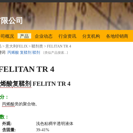
有限公司
公司概况
产品
企业动态
行业资讯
分支机构
各地经销商
品
> 意大利FELIX > 鞣剂类 >
FELITAN TR 4
键词
:
丙烯酸
复鞣剂
鞣剂
[
类似产品搜索...
]
FELITAN TR 4
丙烯酸
复鞣剂
FELITN TR 4
分：
丙烯酸
类的聚合物。
数：
外观:
浅色粘稠半透明液体
含固量:
39-41%