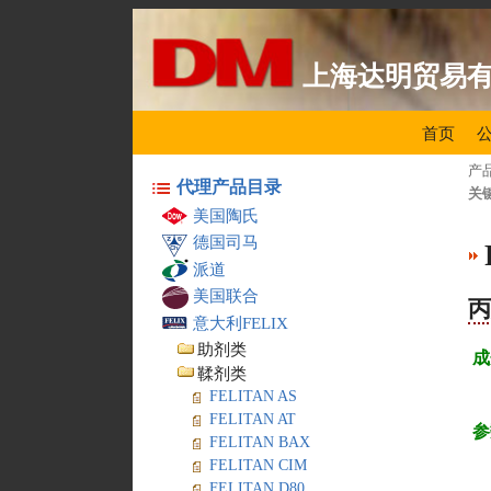
上海达明贸易
首页
产
代理产品目录
关
美国陶氏
德国司马
派道
美国联合
意大利FELIX
助剂类
成
鞣剂类
FELITAN AS
FELITAN AT
参
FELITAN BAX
FELITAN CIM
FELITAN D80