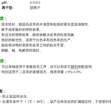
pH:
6.0-8.0
离子型:
阴离子
质：
● 填充性好，能提高皮革的丰满度和粒面的紧实度及细致性。
● 赋予成革极好的摔软效果。
● 有适当的增厚效果，能有效解决皮革的松面现象。
● 很好的耐光性，适用于白色革和浅色革的生产。
● 能改善涂饰时底浆和皮革之间的粘合牢度。
● 耐酸、碱、电解质性能好。
用：
⟡ 可以单独使用于复鞣填充工序，也可以和其它
鞣剂
搭配使用。
⟡ 特别适用于二层革的复鞣填充，推荐用量 2.0%-6.0%。
意：
✦ 防止低温和冰冻。
✦ 在通常条件下（ 5℃ ~ 40℃），该产品有良好的贮藏稳定性，于原密