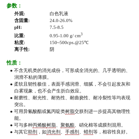
参数：
外观:
白色乳液
含固量:
24.0-26.0%
pH:
7.5-8.5
3
比重:
0.95-1.00 g/ cm
粘度:
150~500cps.@25℃
离子性:
阴
性质：
● 不含无机类的消光成份，可形成全消光的、几乎透明的、
润滑不粘的薄膜。
● 柔软且韧性极佳，表面手感润滑、细腻，不会引起发灰和
白雾现象，也不会产生折白效应。
● 耐磨性、耐光性、耐热性、耐曲挠性、耐冷裂性等均表现
突出。
● 可用异氰酸酯或氮丙啶类
树脂
交朕剂进一步提高其物理性
能。
● 可与多种
丙烯酸
树脂
、
聚氨酯
、硝化棉等成膜剂混用。
● 与其它
助剂
，如
消光剂
、
手感剂
、
蜡剂
等，相容性良好。