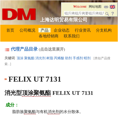
Welcome
网站地图
上海达明贸易有限公司
首页
公司概况
产品
企业动态
行业资讯
分支机构
各地经销商
联系我们
代理产品目录
(点击这里展开)
关键词
:
顶涂
聚氨酯
消光剂
树脂
丙烯酸
助剂
手感剂
蜡剂
[
类似产品搜
索...
]
FELIX UT 7131
消光型
顶涂
聚氨酯
FELIX UT 7131
成分：
脂肪族
聚氨酯
与有机
消光剂
的水分散体。