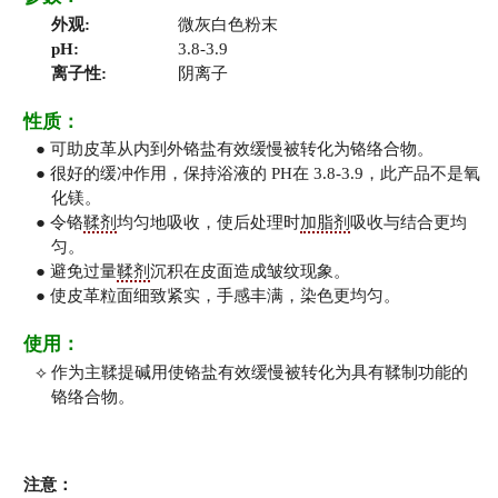
外观:
微灰白色粉末
pH:
3.8-3.9
离子性:
阴离子
性质：
● 可助皮革从内到外铬盐有效缓慢被转化为铬络合物。
● 很好的缓冲作用，保持浴液的 PH在 3.8-3.9，此产品不是氧
化镁。
● 令铬
鞣剂
均匀地吸收，使后处理时
加脂剂
吸收与结合更均
匀。
● 避免过量
鞣剂
沉积在皮面造成皱纹现象。
● 使皮革粒面细致紧实，手感丰满，染色更均匀。
使用：
⟡ 作为主鞣提碱用使铬盐有效缓慢被转化为具有鞣制功能的
铬络合物。
注意：